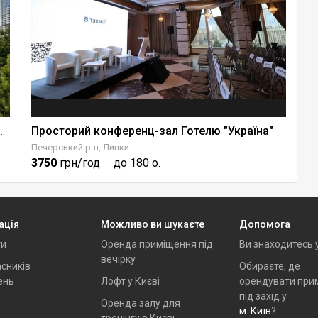
Просторий конференц-зал Готелю "Україна"
K
ція на березі Дніпра River Lodge Київ
Печерський р-н, Липки
По
3750
грн/год
до 180 о.
1
ація
Можливо ви шукаєте
Допомога
ти
Оренда приміщення під
Ви знаходитесь 
вечірку
сників
Обираєте, де
ень
Лофт у Києві
орендувати при
під захід у
Оренда залу для
м. Київ
?