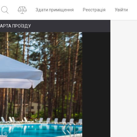
Здати приміщення
Реєстрація
Увійти
АРТА ПРОЇЗДУ