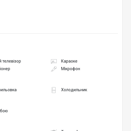
 телевізор
Караоке
іонер
Мікрофон
вильовка
Холодильник
обою