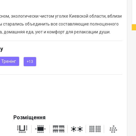
ном, экологически чистом уголке Киевской области, вблизи
 мы старались объединить все составляющие полноценного
а, домашняя еда, уют и комфорт для релаксации души.
ду
Тренінг
+13
Розміщення