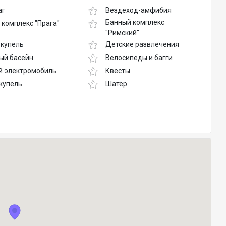
аг
Вездеход-амфибия
Банный комплекс
 комплекс "Прага"
"Римский"
 купель
Детские развлечения
ый басейн
Велосипеды и багги
й электромобиль
Квесты
купель
Шатёр