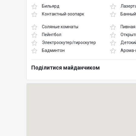
Бильярд
Лазерт
Контактный-зоопарк
Банный
Соляные комнаты
Пивная
Пейнтбол
Открыт
Электроскутер/гироскутер
Детски
Бадминтон
Арома-
Поділитися майданчиком