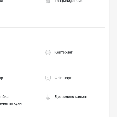
ка
Танцмайданчик
Кейтеринг
ор
Фліп-чарт
тійка
Дозволено кальян
ння по кухні