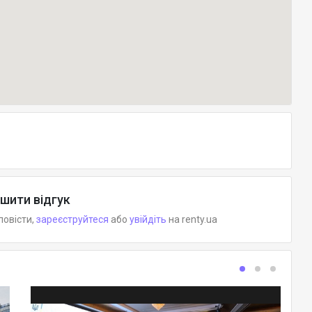
шити відгук
повісти,
зареєструйтеся
або
увійдіть
на renty.ua