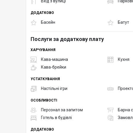
Вхід з вулиці
Парков
ДОДАТКОВО
Басейн
Батут
Послуги за додаткову плату
ХАРЧУВАННЯ
Кава-машина
Кухня
Кава-брейки
УСТАТКУВАННЯ
Настільні ігри
Проект
ОСОБЛИВОСТІ
Персонал за запитом
Барна с
Готель в будівлі
Замовле
ДОДАТКОВО