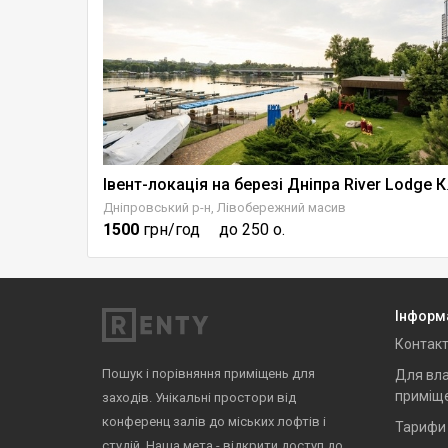
Івент-лока
Дніпровський р-н, Лівобережний масив
1500
грн/год
до 250 о.
Інформ
Контак
Пошук і порівняння приміщень для
Для вла
приміщ
заходів. Унікальні простори від
конференц залів до міських лофтів і
Тарифи
студій. Наша мета - відкрити доступ до