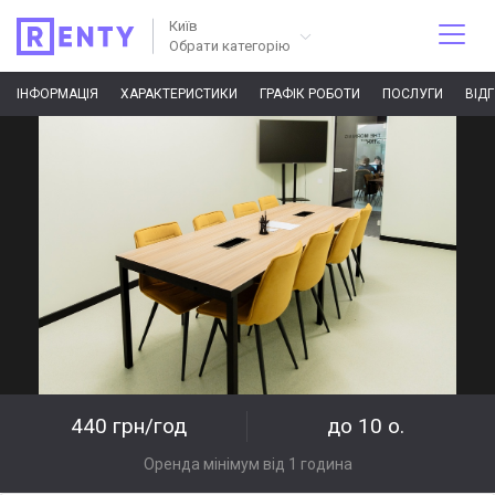
Київ
Обрати категорію
ІНФОРМАЦІЯ
ХАРАКТЕРИСТИКИ
ГРАФІК РОБОТИ
ПОСЛУГИ
ВІД
440 грн/год
до 10 о.
Оренда мінімум від 1 година