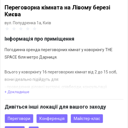
Переговорна кімната на Лівому березі
Києва
вул. Попудренка 1а,
Київ
Інформація про приміщення
Погодинна оренда переговорних кімнат у коворкінгу THE
SPACE біля метро Дарниця.
Всього у коворкінгу 16 переговорких кімнат від 2 до 15 осіб,
вони ідеально підійдуть для:
- проведення ділової зустрічі, співбесіди, консультації
+ Докладніше
- майстер-класу, воркшопу, презентації
- просто комфортне робоче місце з погодинною оплатою, де
Дивіться інші локації для вашого заходу
можна працювати наче у власному приватному офісі
Переговори
Конференція
Майстер-клас
У вартість входить: