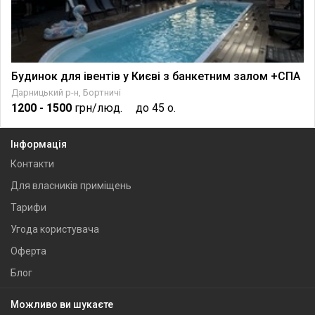
Будинок для івентів у Києві з банкетним залом +СПА
Дарницький р-н, Бортничі
1200
- 1500
грн/люд.
до 45 о.
Інформація
Контакти
Для власників приміщень
Тарифи
Угода користувача
Оферта
Блог
Можливо ви шукаєте