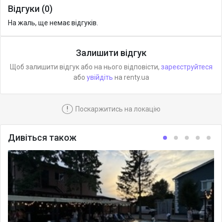
Відгуки (0)
На жаль, ще немає відгуків.
Залишити відгук
Щоб залишити відгук або на нього відповісти,
зареєструйтеся
або
увійдіть
на renty.ua
!
Поскаржитись на локацію
Дивіться також