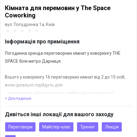
Кімната для перемовин у The Space
Coworking
вул. Попудренка 1а,
Київ
Інформація про приміщення
Погодинна оренда переговорних кімнат у коворкінгу THE
SPACE біля метро Дарниця.
Всього у коворкінгу 16 переговорких кімнат від 2 до 15 осіб,
вони ідеально підійдуть для:
- проведення ділової зустрічі, співбесіди, консультації
+ Докладніше
- майстер-класу, воркшопу, презентації
- просто комфортне робоче місце з погодинною оплатою, де
Дивіться інші локації для вашого заходу
можна працювати наче у власному приватному офісі
Переговори
Майстер-клас
Тренінг
Лекція
У вартість входить: