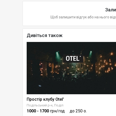
Зали
Щоб залишити відгук або на нього від
Дивіться також
Простір клубу Otel'
Конференц-зал "ЛАУНЖ ХОЛ" в Готелі "Україна"
Подільський р-н, Поділ
1000
- 1700
грн/год
до 250 о.