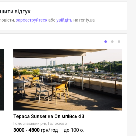
шити відгук
повісти,
зареєструйтеся
або
увійдіть
на renty.ua
Тераса Sunset на Олімпійській
Голосіївський р-н, Голосієво
Св
3000
- 4800
грн/год
до 100 о.
4