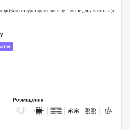
одії (Вам) та кураторам простору. Гості не допускаються (з
ду
ратив
Розміщення