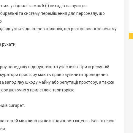
ся у підвалі та має 5 (!) виходів на вулицю.
, вбиральні та систему переміщення для персоналу, що
р.
д'єднується до стерео-колонок, що розташовані по всьому
 рухати.
урну поведінку відвідувачів та учасників. При агресивній
 куратори простору мають право зупинити проведення
а заподіяну шкоду майну або репутації простору, а також
стору включно з прилеглою територією.
идів сигарет.
 гостей можлива лише за наявності ліцензії. Без ліцензії
но.