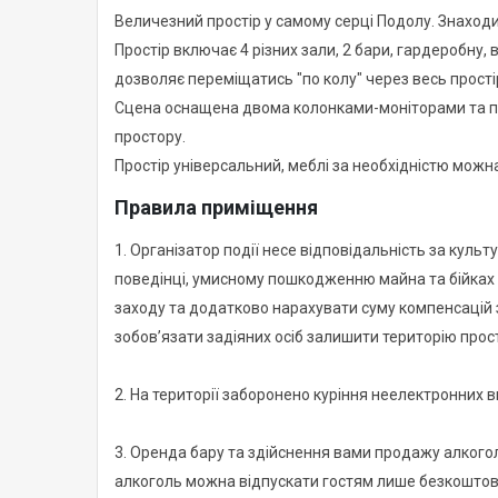
Величезний простір у самому серці Подолу. Знаходить
Простір включає 4 різних зали, 2 бари, гардеробну
дозволяє переміщатись "по колу" через весь прості
Сцена оснащена двома колонками-моніторами та пі
простору.
Простір універсальний, меблі за необхідністю можна
Правила приміщення
1. Організатор події несе відповідальність за культ
поведінці, умисному пошкодженню майна та бійках
заходу та додатково нарахувати суму компенсацій з
зобов’язати задіяних осіб залишити територію про
2. На території заборонено куріння неелектронних в
3. Оренда бару та здійснення вами продажу алкоголю
алкоголь можна відпускати гостям лише безкоштов