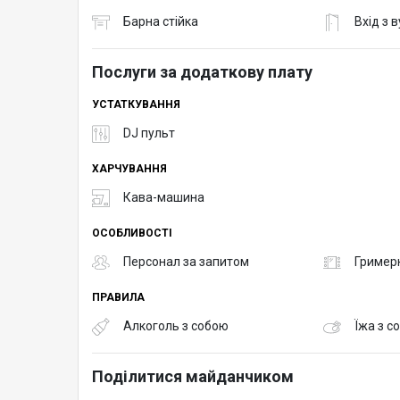
Барна стійка
Вхід з 
Послуги за додаткову плату
УСТАТКУВАННЯ
DJ пульт
ХАРЧУВАННЯ
Кава-машина
ОСОБЛИВОСТІ
Персонал за запитом
Гример
ПРАВИЛА
Алкоголь з собою
Їжа з с
Поділитися майданчиком