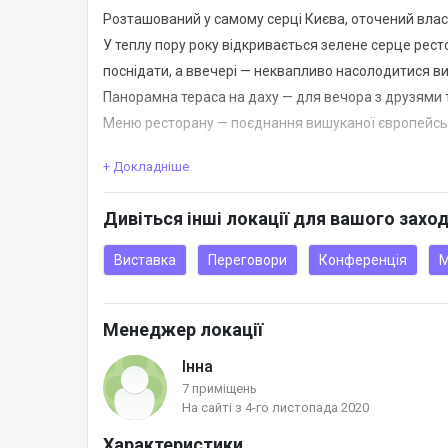
Розташований у самому серці Києва, оточений вла
У теплу пору року відкривається зелене серце рест
поснідати, а ввечері — неквапливо насолодитися в
Панорамна тераса на даху — для вечора з друзями
Меню ресторану — поєднання вишуканої європейської
+ Докладніше
З радістю організуємо Вашу подію: декор, музичне
відео, координатор події.
Дивіться інші локації для вашого захо
Виставка
Переговори
Конференція
М
Менеджер локації
Інна
7 приміщень
На сайті з 4-го листопада 2020
Характеристики