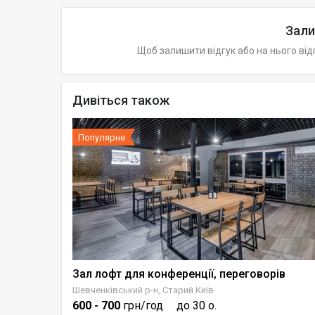
Зали
Щоб залишити відгук або на нього від
Дивіться також
Популярне
Зал лофт для конференції, переговорів
Лофтовий простір для заходів з бомбосховищем - СВС
Шевченківський р-н, Старий Київ
600
- 700
грн/год
до 30 о.