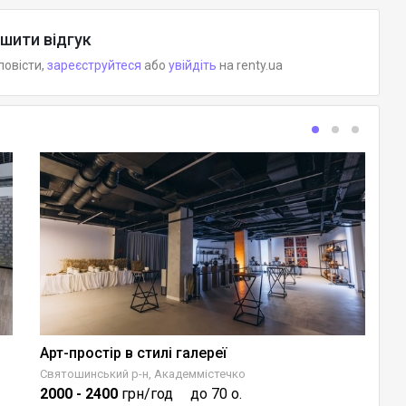
шити відгук
повісти,
зареєструйтеся
або
увійдіть
на renty.ua
Арт-простір в стилі галереї
B
Святошинський р-н, Академмістечко
Со
2000
- 2400
грн/год
до 70 о.
5