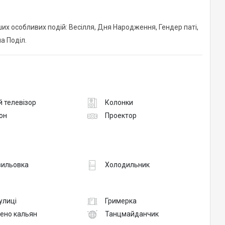
их особливих подій: Весілля, Дня Народження, Гендер паті,
а Поділ.
 телевізор
Колонки
он
Проектор
вильовка
Холодильник
вулиці
Гримерка
ено кальян
Танцмайданчик