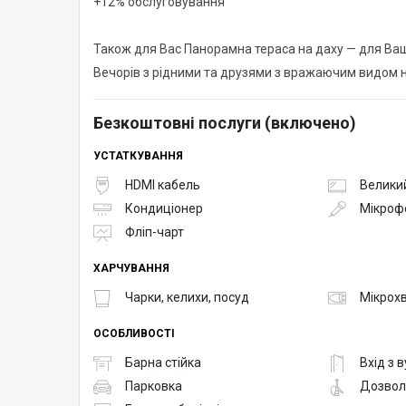
+12% обслуговування
Також для Вас Панорамна тераса на даху — для Ваш
Вечорів з рідними та друзями з вражаючим видом н
Безкоштовні послуги (включено)
УСТАТКУВАННЯ
HDMI кабель
Великий
Кондиціонер
Мікроф
Фліп-чарт
ХАРЧУВАННЯ
Чарки, келихи, посуд
Мікрох
ОСОБЛИВОСТІ
Барна стійка
Вхід з 
Парковка
Дозвол