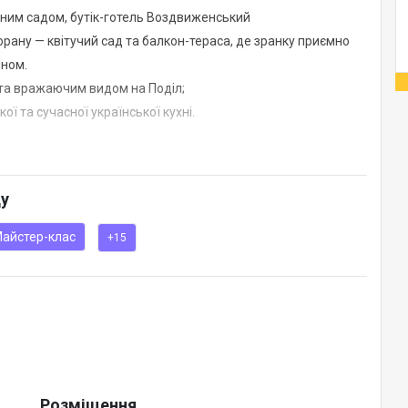
сним садом, бутік-готель Воздвиженський
орану — квітучий сад та балкон-тераса, де зранку приємно
ином.
 та вражаючим видом на Поділ;
 та сучасної української кухні.
 обладнання та розважальна програма, ведучий, фотограф,
ду
айстер-клас
+15
Розміщення