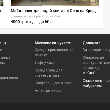
Emily Family Studio — камерна локація для подій
Майданчик для подій книгарні Сенс на Хрещатику
Шевченківський р-н, Старий Київ
Ше
4000
грн/год
до 50 о.
6
ація
Можливо ви шукаєте
Допомога
ти
Оренда приміщення під
Ви знаходитесь 
вечірку
сників
Обираєте, де
ень
Лофт у Києві
орендувати при
під захід у
Оренда залу для
м. Київ
?
тренінгу в Києві
ористувача
Список популяр
Конференц зал в Києві
майданчиків
Антікафе в Києві