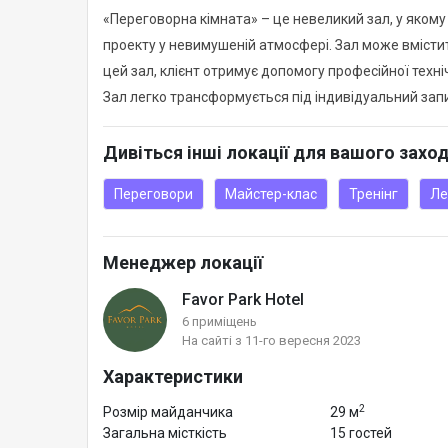
«Переговорна кімната» – це невеликий зал, у яком
проекту у невимушеній атмосфері. Зал може вмістит
цей зал, клієнт отримує допомогу професійної техн
Зал легко трансформується під індивідуальний зап
Дивіться інші локації для вашого захо
Переговори
Майстер-клас
Тренінг
Ле
Менеджер локації
Favor Park Hotel
6 приміщень
На сайті з 11-го вересня 2023
Характеристики
2
Розмір майданчика
29 м
Загальна місткість
15 гостей