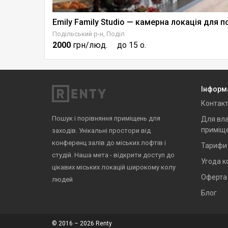
Подільський р-н, Поділ
2000
грн/люд.
до 15 о.
Інформ
Контак
Пошук і порівняння приміщень для
Для вла
приміщ
заходів. Унікальні простори від
конференц залів до міських лофтів і
Тарифи
студій. Наша мета - відкрити доступ до
Угода к
цікавих міських локацій широкому колу
Оферта
людей
Блог
© 2016 – 2026 Renty