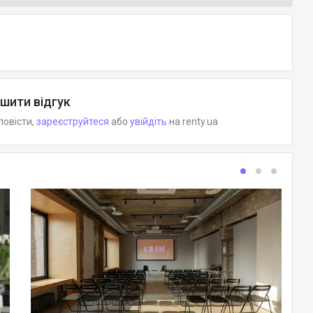
шити відгук
повісти,
зареєструйтеся
або
увійдіть
на renty.ua