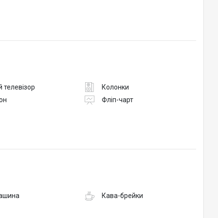
 телевізор
Колонки
он
Фліп-чарт
ашина
Кава-брейки