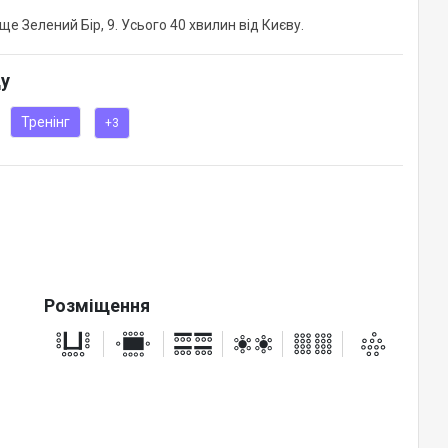
 захід комфортним.
ще Зелений Бір, 9. Усього 40 хвилин від Києву.
ду
Тренінг
+3
Розміщення