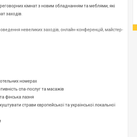
реговорних кімнат з новим обладнанням та меблями, які
ат заходів.
ведення невеликих заходів, онлайн-конференцій, майстер-
 готельних номерах
ся безкоштовно за потреби
ативність спа-послуг та масажів
 та фінська лазня
е для кава-перерв та відпочинку.
куштувати страви європейської та української локальної
я 12-14 осіб
и
могу вмістити до 25 осіб.