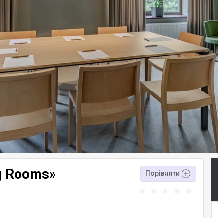
g Rooms»
Порівняти