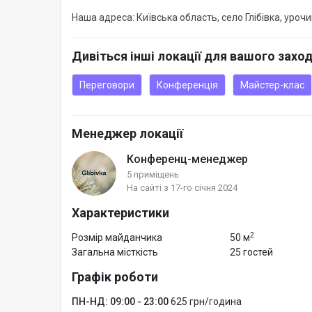
Ми підлаштуємось під ваші потреби та зробимо ваш
Наша адреса: Київська область, село Глібівка, урочи
Дивіться інші локації для вашого захо
Переговори
Конференція
Майстер-клас
Менеджер локації
Конференц-менеджер
5 приміщень
На сайті з 17-го січня 2024
Характеристики
2
Розмір майданчика
50 м
Загальна місткість
25 гостей
Графік роботи
ПН-НД: 09:00 - 23:00
625 грн/година