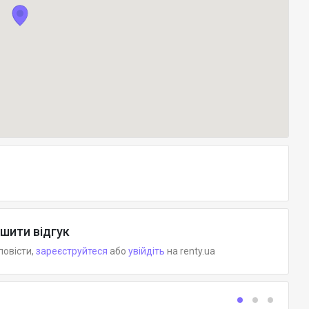
шити відгук
повісти,
зареєструйтеся
або
увійдіть
на renty.ua