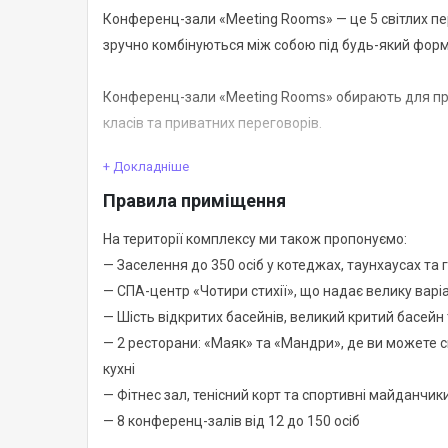
Конференц-зали «Meeting Rooms» — це 5 світлих пе
зручно комбінуються між собою під будь-який форм
Конференц-зали «Meeting Rooms» обирають для про
класів та приватних переговорів.
+ Докладніше
Переваги кімнат:
Правила приміщення
— Сучасний дизайн інтер'єру
На території комплексу ми також пропонуємо:
— Звукоізоляція
— Заселення до 350 осіб у котеджах, таунхаусах та
— Телевізор, проектор, екран та фліпчарт надають
— СПА-центр «Чотири стихії», що надає велику варі
— Шість відкритих басейнів, великий критий басейн
Загальна зала між переговорними кімнатами підійд
— 2 ресторани: «Маяк» та «Мандри», де ви можете с
кухні
Одна кімната розрахована для вільного перебуванн
— Фітнес зал, тенісний корт та спортивні майданчик
За потреби кімнати поєднуються між собою, що дає з
— 8 конференц-залів від 12 до 150 осіб