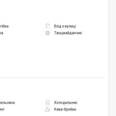
тійка
Вхід з вулиці
ка
Танцмайданчик
вильовка
Холодильник
инг
Кава-брейки