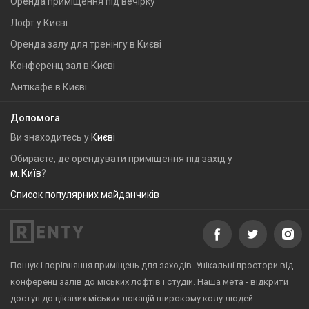
Оренда приміщення під вечірку
Лофт у Києві
Оренда залу для тренінгу в Києві
Конференц зал в Києві
Антікафе в Києві
Допомога
Ви знаходитесь у
Києві
Обираєте, де орендувати приміщення під захід у
м. Київ
?
Список популярних майданчиків
Пошук і порівняння приміщень для заходів. Унікальні простори від
конференц залів до міських лофтів і студій. Наша мета - відкрити
доступ до цікавих міських локацій широкому колу людей