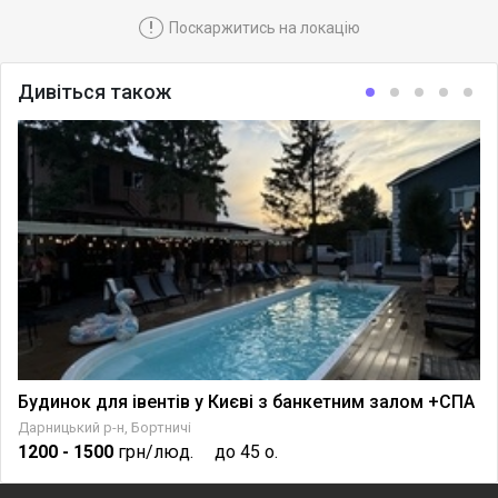
!
Поскаржитись на локацію
Дивіться також
Будинок для івентів у Києві з банкетним залом +СПА
Дарницький р-н, Бортничі
1200
- 1500
грн/люд.
до 45 о.