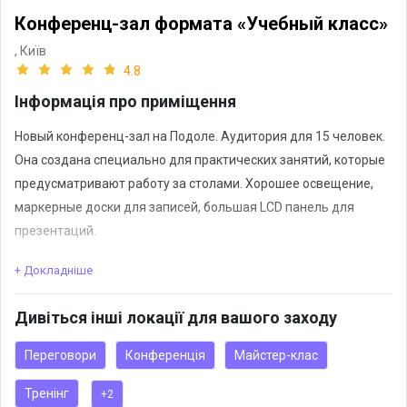
Конференц-зал формата «Учебный класс»
,
Київ
4.8
Інформація про приміщення
Новый конференц-зал на Подоле. Аудитория для 15 человек.
Она создана специально для практических занятий, которые
предусматривают работу за столами. Хорошее освещение,
маркерные доски для записей, большая LCD панель для
презентаций.
+ Докладніше
Преимущества:
-Расположение (5 минут от метро «Контрактовая площадь»).
Дивіться інші локації для вашого заходу
-Кофе, чай и вода.
-LCD панель 65", кликер.
Переговори
Конференція
Майстер-клас
-TV-приставка Xiaomi Mi box 3
Тренінг
+2
-Wi-Fi/LAN, надежный даже в пиковые часы.