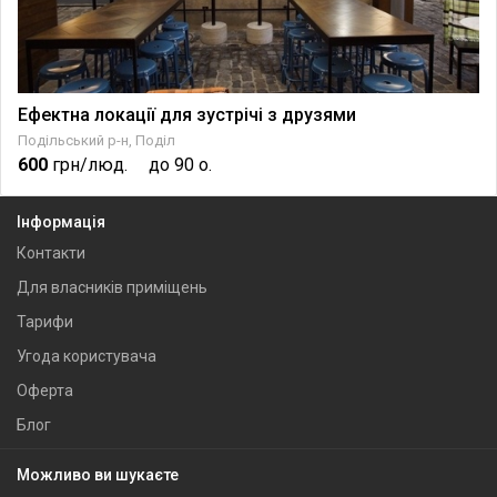
Ефектна локації для зустрічі з друзями
Подільський р-н, Поділ
600
грн/люд.
до 90 о.
Інформація
Контакти
Для власників приміщень
Тарифи
Угода користувача
Оферта
Блог
Можливо ви шукаєте