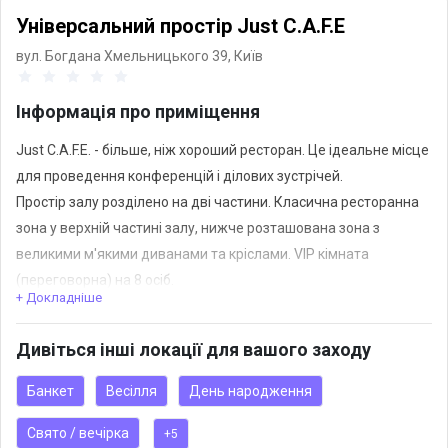
Універсальний простір Just C.A.F.E
вул. Богдана Хмельницького 39,
Київ
Інформація про приміщення
Just C.A.F.E. - більше, ніж хороший ресторан. Це ідеальне місце
для проведення конференцій і ділових зустрічей.
Простір залу розділено на дві частини. Класична ресторанна
зона у верхній частині залу, нижче розташована зона з
великими м'якими диванами та кріслами. VIP кімната
(переговорна) на 8 осіб.
+ Докладніше
Посадка:
Банкет 150 осіб, фуршет - 250 осіб VIP кімната 8 осіб
Дивіться інші локації для вашого заходу
А ще у нас:
Огляд екрана з будь-якої точки залу 100%
Банкет
Весілля
День народження
Меблі-трансформери
Свято / вечірка
+5
ЖК екрани по всьому периметру залу