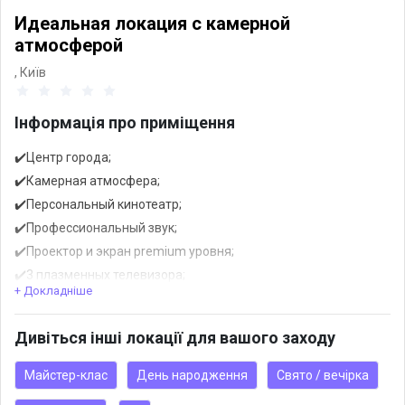
Идеальная локация с камерной
атмосферой
,
Київ
Інформація про приміщення
✔️Центр города;
✔️Камерная атмосфера;
✔️Персональный кинотеатр;
✔️Профессиональный звук;
✔️Проектор и экран premium уровня;
✔️3 плазменных телевизора;
+ Докладніше
✔️Техническое сопровождение мероприятия;
✔️Управление светом и звуком с планшета;
Дивіться інші локації для вашого заходу
✔️Множество световых сцен;
✔️Живой камин;
Майстер-клас
День народження
Свято / вечірка
✔️Гардероб и кухня на территории;