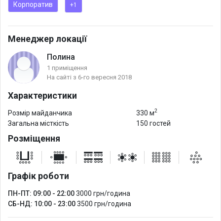
Корпоратив
+1
✔️Парковка для организаторов во дворе;
Менеджер локації
Полина
1 приміщення
На сайті з 6-го вересня 2018
Характеристики
2
Розмір майданчика
330 м
Загальна місткість
150 гостей
Розміщення
Графік роботи
ПН-ПТ: 09:00 - 22:00
3000 грн/година
СБ-НД: 10:00 - 23:00
3500 грн/година