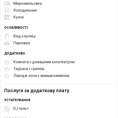
Мікрохвильовка
Холодильник
Кухня
ОСОБЛИВОСТІ
Вхід з вулиці
Парковка
ДОДАТКОВО
Комната с домашним конотеатром
Терраса с грилем;
Лаундж-зона с живым камином;
Послуги за додаткову плату
УСТАТКУВАННЯ
DJ пульт