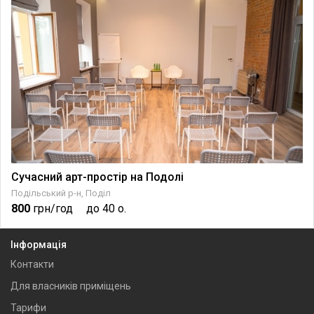
Сучасний арт-простір на Подолі
Подільський р-н, Поділ
800
грн/год
до 40 о.
Інформація
Контакти
Для власників приміщень
Тарифи