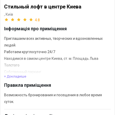
Стильный лофт в центре Киева
,
Київ
4.8
Інформація про приміщення
Приглашаем всех активных, творческих и вдохновленных
людей.
Работаем круглосуточно 24/7
Находимся в самом центре Киева, ст. м. Площадь Льва
Толстого
Собственный паркинг
+ Докладніше
Уютный дворик
Правила приміщення
В ночное время - специализированная охрана
Полиграфические услуги 24/7
Возможность бронирования и посещения в любое время
Консультация дизайнера и услуги дизайна 24/7
суток.
Вдохновляющая атмосфера