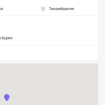
ка
Танцмайданчик
в будівлі