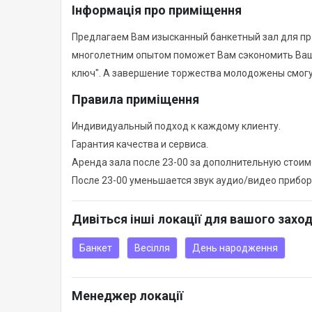
Інформація про приміщення
Предлагаем Вам изысканный банкетный зал для п
многолетним опытом поможет Вам сэкономить Ваше
ключ". А завершение торжества молодожены смогу
Правила приміщення
Индивидуальный подход к каждому клиенту.
Гарантия качества и сервиса.
Аренда зала после 23-00 за дополнительную стоим
После 23-00 уменьшается звук аудио/видео прибо
Дивіться інші локації для вашого захо
Банкет
Весілля
День народження
Менеджер локації