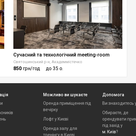
Сучасний та технологічний meeting-room
Т
Святошинський р-н, Академмістечко
По
850
грн/год
до 35 о.
3
ація
Можливо ви шукаєте
Допомога
ти
Оренда приміщення під
Ви знаходитесь 
вечірку
сників
Обираєте, де
ень
Лофт у Києві
орендувати при
під захід у
Оренда залу для
м. Київ
?
тренінгу в Києві