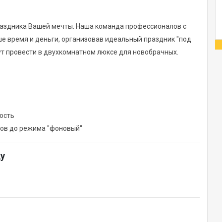
раздника Вашей мечты. Наша команда профессионалов с
 время и деньги, организовав идеальный праздник "под
т провести в двухкомнатном люксе для новобрачных.
ость
ров до режима "фоновый"
ду