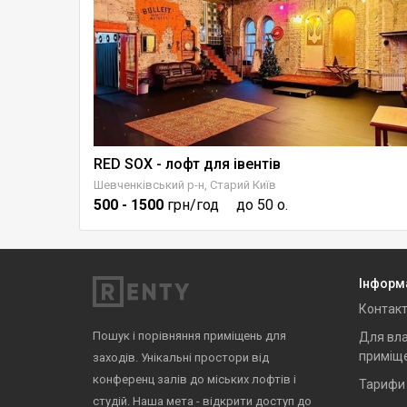
поверсі
RED SOX - лофт для івентів
Шевченківський р-н, Старий Київ
500
- 1500
грн/год
до 50 о.
Інформ
Контак
Пошук і порівняння приміщень для
Для вла
приміщ
заходів. Унікальні простори від
конференц залів до міських лофтів і
Тарифи
студій. Наша мета - відкрити доступ до