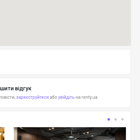
шити відгук
повісти,
зареєструйтеся
або
увійдіть
на renty.ua