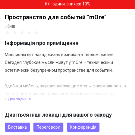
6+ години, знижка 10%
Пространство для событий "mOre"
,
Київ
Інформація про приміщення
Миллионы лет назад жизнь возникла в теплом океане.
Сегодня глубокие мысли живут у mOre – технически и
эстетически безупречном пространстве для событий.
Удобная мебель, звукоизолирующие стены с возможностью
трансформации площадки, интерактивная техника для
+ Докладніше
презентаций и видеотрансляций, наборы для модерации и
фасилитации, первоклассное кондиционирование, надежная
Дивіться інші локації для вашого заходу
охрана и техническая поддержка, кейтеринг и
фантастический вид на Костел – мы создали
Виставка
Переговори
Конференція
бескомпромиссно приятное место.