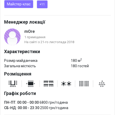
Майстер-клас
+11
Для кого mOre?
Как у себя дома, у нас чувствуют себя себя киты бизнеса,
Менеджер локації
акулы дипломатии и государственной службы, дельфины из
mOre
ивент-агентств. Это проверено.
1 приміщення
На сайті з 21-го листопада 2018
Для чего mOre?
Характеристики
Для глубоких событий: лекций, презентаций, учебных
программ, деловых встреч, стратегических сессий,
2
Розмір майданчика
180 м
совещаний, брейнштормов, культурных мероприятий,
Загальна місткість
180 гостей
конференций and much mOre!
Розміщення
Графік роботи
ПН-ПТ: 00:00 - 00:00
6800 грн/година
СБ-НД: 00:00 - 23:30
2500 грн/година