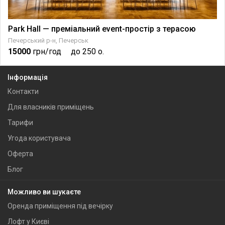
Park Hall — преміальний event-простір з терасою
Печерський р-н, Печерськ
15000
грн/год
до 250 о.
Інформація
Контакти
Для власників приміщень
Тарифи
Угода користувача
Оферта
Блог
Можливо ви шукаєте
Оренда приміщення під вечірку
Лофт у Києві