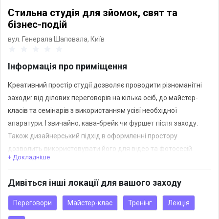
Стильна студія для зйомок, свят та
бізнес-подій
вул. Генерала Шаповала,
Київ
Інформація про приміщення
Креативний простір студії дозволяє проводити різноманітні
заходи: від ділових переговорів на кілька осіб, до майстер-
класів та семінарів з використанням усієї необхідної
апаратури. І звичайно, кава-брейк чи фуршет після заходу.
Також дизайнерський підхід в оформленні простору
дозволить використовувати його для відео та фотосесій.
+ Докладніше
Італійські меблі та декор в оформленні студії підкреслять
рівень Вашого заходу. Диваний модуль може
Дивіться інші локації для вашого заходу
трансформуватися як на окремий "острів", так і
розміщуватися вздовж стін. Також у Вашому розпорядженні
Переговори
Майстер-клас
Тренінг
Лекція
кухня.