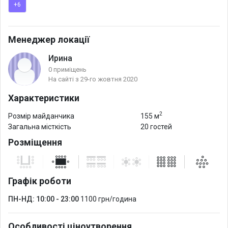
+6
Приміщення розташоване на 1-му поверсі житлового
комплексу. У приміщенні товсті бетонні несучі стіни. Є далека
Менеджер локації
кімната. У 5 метрах вхід у підземне паркування/укриття.
Ирина
0 приміщень
Також можливе використання студії під святкові заходи.
На сайті з 29-го жовтня 2020
Характеристики
2
Розмір майданчика
155 м
Загальна місткість
20 гостей
Розміщення
Графік роботи
ПН-НД: 10:00 - 23:00
1100 грн/година
Особливості ціноутворення