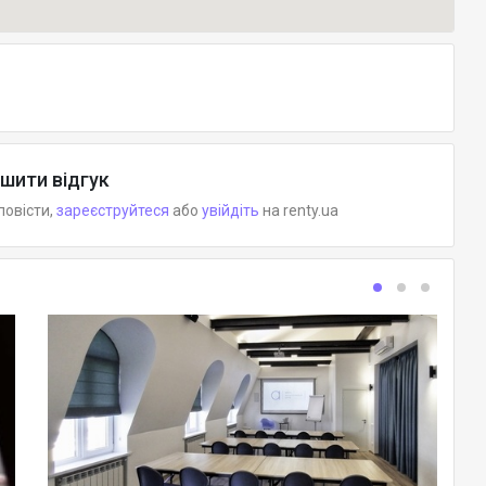
шити відгук
повісти,
зареєструйтеся
або
увійдіть
на renty.ua