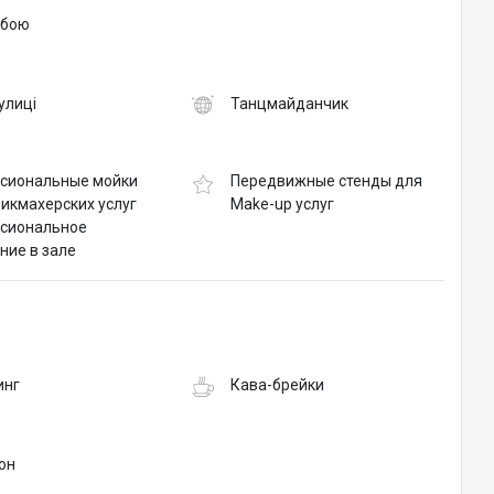
обою
вулиці
Танцмайданчик
сиональные мойки
Передвижные стенды для
рикмахерских услуг
Make-up услуг
сиональное
ние в зале
инг
Кава-брейки
он