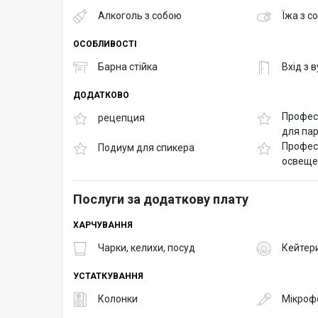
Алкоголь з собою
Їжа з с
ОСОБЛИВОСТІ
Барна стійка
Вхід з 
ДОДАТКОВО
Профес
рецепция
для па
Профес
Подиум для спикера
освеще
Послуги за додаткову плату
ХАРЧУВАННЯ
Чарки, келихи, посуд
Кейтер
УСТАТКУВАННЯ
Колонки
Мікроф