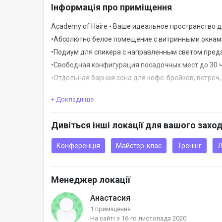
Інформація про приміщення
Academy of Haire - Ваше идеальное пространство 
•Абсолютно белое помещение с витринными окнам
•Подиум для спикера с направленным светом пред
•Свободная конфигурация посадочных мест до 30 
•Отдельная барная зона для кофе-брейков, встреч,
+ Докладніше
В нашем пространстве предусмотрены:
Мобильный Led телевизор, проектор, флипчарт, ст
Дивіться інші локації для вашого захо
профессиональные мойки для парикмахерских услу
Конференція
Майстер-клас
Тренінг
Л
При желании сможем организовать кофе брейки и фу
который сварит вам вкуснейший кофе.
Менеджер локації
Будем рады поспособствовать воплощению ваших 
Анастасия
1 приміщення
На сайті з 16-го листопада 2020