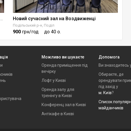
Новий сучасний зал на Воздвиженці
С
Простір OTOIY для подій на Великій Васильківській
Подільський р-н, Поділ
По
900
грн/год
до 40 о.
8
ація
Можливо ви шукаєте
Допомога
ти
Оренда приміщення під
Ви знаходитесь 
вечірку
сників
Обираєте, де
ень
Лофт у Києві
орендувати при
під захід у
Оренда залу для
м. Київ
?
тренінгу в Києві
ористувача
Список популяр
Конференц зал в Києві
майданчиків
Антікафе в Києві