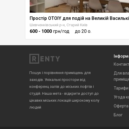
Шевченківський р-н, Старий Київ
600
- 1000
грн/год
до 20 о.
Інформ
Контак
Пошук і порівняння приміщень для
Для вла
приміщ
заходів. Унікальні простори від
конференц залів до міських лофтів і
Тарифи
студій. Наша мета - відкрити доступ до
Угода к
цікавих міських локацій широкому колу
Оферта
людей
Блог