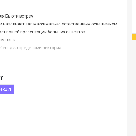
для Бьюти встреч
и наполняет зал максимально естественным освещением
аст вашей презентации больших акцентов
человек
 бесед за пределами лектория.
енд для презентации товаров. А также установлены
ду
г, мобильные зеркала для отработки бьюти навыков.
екція
ршет для ваших гостей. А также у нас работает бариста,
креативных идей.