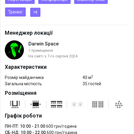
Ідеально підходить для:
Тренінг
+8
✅ конференцій
✅ перемовин
✅ тренінгів
Менеджер локації
✅ стратегічних сесій
Darwin Space
✅ майстер-класів
1 приміщення
✅ курсів
На сайті з 7-го серпня 2024
✅ корпоративів
Характеристики
✅ аукціонів
2
Розмір майданчика
40 м
Чому саме ми?
Загальна місткість
35 гостей
повна автономність завдяки генератору та Starlink;
Розміщення
️безпечний підвальний простір - ваша безпека понад усе;
наявність достатньої кількості паркомісць;
️технічне забезпечення - сучасне обладнання для будь-яких
Графік роботи
потреб.
ПН-ПТ: 10:00 - 21:00
600 грн/година
СБ-НД: 10:00 - 22:00
600 грн/година