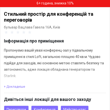
6+ година, знижка 10%
Стильний простір для конференцій та
переговорів
бульвар Вацлава Гавела 16А,
Київ
Інформація про приміщення
Пропонуємо вашій увазі конференц-зал у підвальному
приміщенні в стилі Loft, загальною площею 40 кв.м. Чудово
підійде для заходів, які основною метою ставлять безпеку та
автономність, адже локація обладнана генератором та
Starlink.
+ Докладніше
Приміщення одночасно вміщує в себе до 35 осіб з різним
типом посадки та має в наявності проєктор та екран,
Дивіться інші локації для вашого заходу
фліпчарт, стільці та столи.
Переговори
Конференція
Майстер-клас