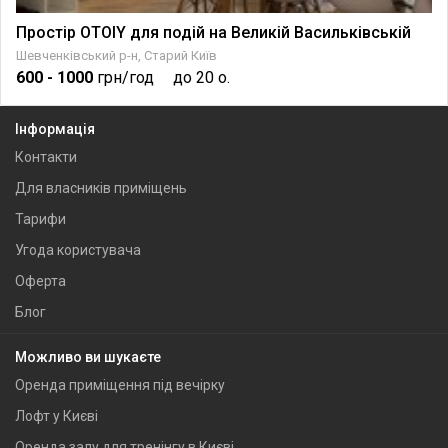
Простір OTOIY для подій на Великій Васильківській
Шевченківський р-н, Старий Київ
600
- 1000
грн/год
до 20 о.
Інформація
Контакти
Для власників приміщень
Тарифи
Угода користувача
Оферта
Блог
Можливо ви шукаєте
Оренда приміщення під вечірку
Лофт у Києві
Оренда залу для тренінгу в Києві