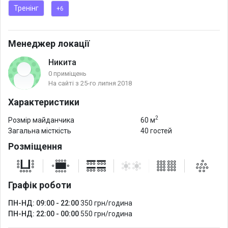
Тренінг
+6
- радіомікрофон
- швидкісний wi-fi
- фліп-борд 2 м.
Менеджер локації
- кондиціонер
Никита
- інтернет-радіо
0 приміщень
- холодильник
На сайті з 25-го липня 2018
- кулер
Характеристики
- скляний посуд.
2
Розмір майданчика
60 м
ДОДАТКОВО оплачуються:
Загальна місткість
40 гостей
оренда кавоварки 300 грн.
Розміщення
Можна: їжа, чай, кава, молоко з собою.
Графік роботи
ПН-НД: 09:00 - 22:00
350 грн/година
ПН-НД: 22:00 - 00:00
550 грн/година