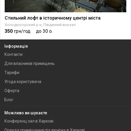
Стильний лофт в історичному центрі міста
Холодногорский р-н, Південний вокзал
350
грн/год
до 30 о.
Інформація
Контакти
Для власників приміщень
Тарифи
Угода користувача
Оферта
Блог
Можливо ви шукаєте
Конференц зал в Харкові
Оренда приміщення під вечірку в Харкові