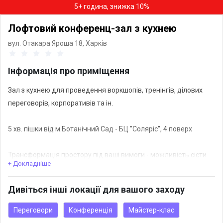
5+ година, знижка 10%
Лофтовий конференц-зал з кухнею
вул. Отакара Яроша 18,
Харків
Інформація про приміщення
Зал з кухнею для проведення воркшопів, тренінгів, ділових
переговорів, корпоративів та ін.
5 хв. пішки від м.Ботанічний Сад - БЦ "Соляріс", 4 поверх
Трансформація простору під ваші вимоги - можливість сісти
+ Докладніше
за столами або навколо столів, або у форматі "театр".
Дивіться інші локації для вашого заходу
У вартість ВХОДИТЬ:
- телевізор 127 см діагональ
Переговори
Конференція
Майстер-клас
- комп'ютер