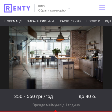
Київ
Обрати категорію
ІНФОРМАЦІЯ
ХАРАКТЕРИСТИКИ
ГРАФІК РОБОТИ
ПОСЛУГИ
ВІД
350 - 550 грн/год
до 40 о.
Оренда мінімум від 1 година