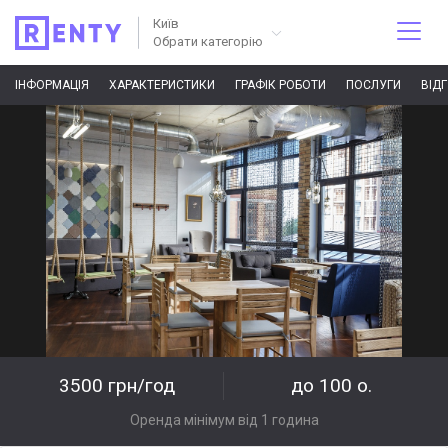
Київ
Обрати категорію
ІНФОРМАЦІЯ
ХАРАКТЕРИСТИКИ
ГРАФІК РОБОТИ
ПОСЛУГИ
ВІД
3500 грн/год
до 100 о.
Оренда мінімум від 1 година