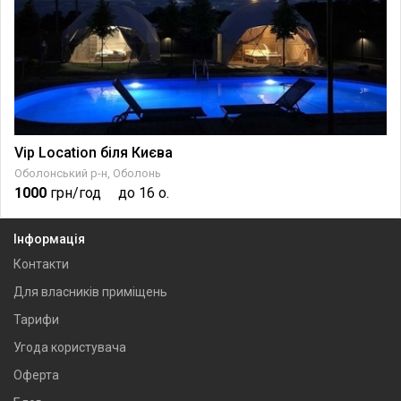
Vip Location біля Києва
Оболонський р-н, Оболонь
1000
грн/год
до 16 о.
Інформація
Контакти
Для власників приміщень
Тарифи
Угода користувача
Оферта