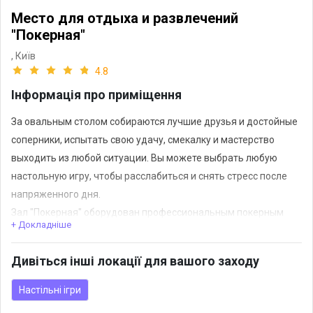
Место для отдыха и развлечений
"Покерная"
,
Київ
4.8
Інформація про приміщення
За овальным столом собираются лучшие друзья и достойные
соперники, испытать свою удачу, смекалку и мастерство
выходить из любой ситуации. Вы можете выбрать любую
настольную игру, чтобы расслабиться и снять стресс после
напряженного дня.
Зал "Покерная" оборудован профессиональным покерным
+ Докладніше
столом для различных настольных игр.
Дивіться інші локації для вашого заходу
Настільні ігри